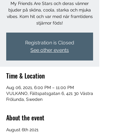
My Friends Are Stars och deras vänner
bjuder på sköna, coola, starka och mjuka
vibes. Kom hit och var med när framtidens
stjärnor föds!
Registration is Closed
See other events
Time & Location
Aug 06, 2021, 6:00 PM – 11:00 PM
VULKANO, Fältspatsgatan 6, 421 30 Västra
Frölunda, Sweden
About the event
August 6th 2021
VULKANO for the 6th Annual All My 